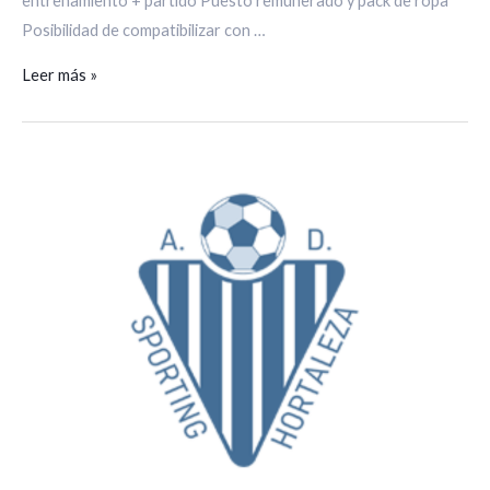
entrenamiento + partido Puesto remunerado y pack de ropa
Posibilidad de compatibilizar con …
Leer más »
ENTRENADOR
PARA
A.D
SPORTING
DE
HORTALEZA
«INFANTIL»