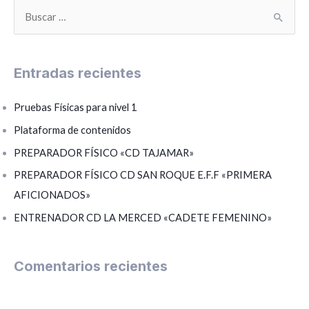
B
u
s
Entradas recientes
c
a
Pruebas Físicas para nivel 1
r
Plataforma de contenidos
p
PREPARADOR FÍSICO «CD TAJAMAR»
o
PREPARADOR FÍSICO CD SAN ROQUE E.F.F «PRIMERA
r
AFICIONADOS»
:
ENTRENADOR CD LA MERCED «CADETE FEMENINO»
Comentarios recientes