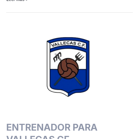
ENTRENADOR
PARA
VALLECAS
CF
«PREBENJAMIN-
BENJAMIN-
ALEVÍN
F-
7»
ENTRENADOR PARA