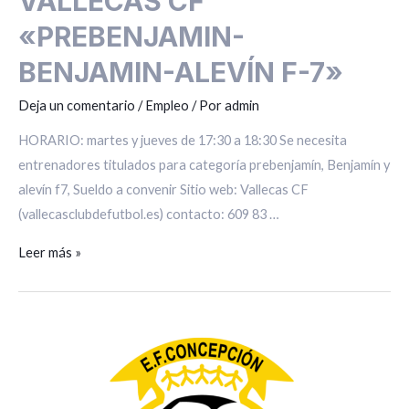
VALLECAS CF
«PREBENJAMIN-
BENJAMIN-ALEVÍN F-7»
Deja un comentario
/
Empleo
/ Por
admin
HORARIO: martes y jueves de 17:30 a 18:30 Se necesita
entrenadores titulados para categoría prebenjamín, Benjamín y
alevín f7, Sueldo a convenir Sitio web: Vallecas CF
(vallecasclubdefutbol.es) contacto: 609 83 …
Leer más »
ENTRENADOR
PARA
E.F