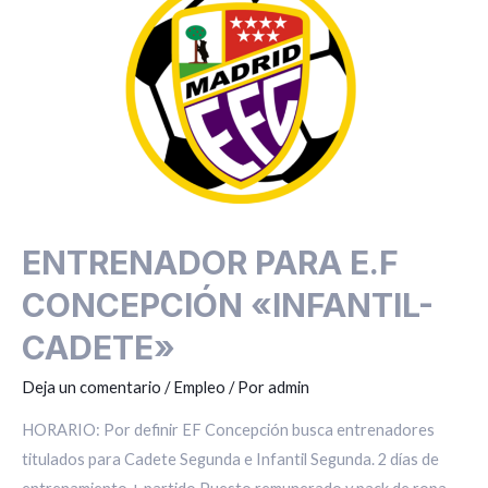
CONCEPCIÓN
«INFANTIL-
CADETE»
ENTRENADOR PARA E.F
CONCEPCIÓN «INFANTIL-
CADETE»
Deja un comentario
/
Empleo
/ Por
admin
HORARIO: Por definir EF Concepción busca entrenadores
titulados para Cadete Segunda e Infantil Segunda. 2 días de