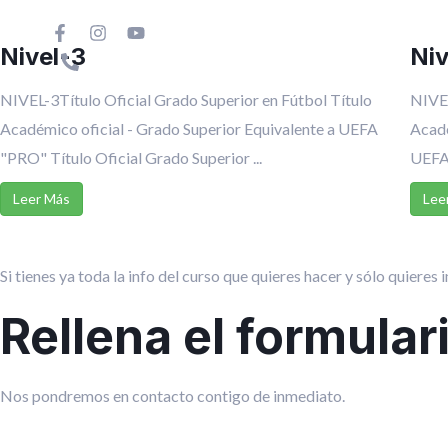
Ir
al
Inicio
Nosotros
Formación
Nivel-3
Niv
Sede de Vigo
contenido
NIVEL-3Título Oficial Grado Superior en Fútbol Título
NIVEL
Académico oficial - Grado Superior Equivalente a UEFA
Acadé
"PRO" Título Oficial Grado Superior ...
UEFA
Leer Más
Lee
Si tienes ya toda la info del curso que quieres hacer y sólo quieres i
Rellena el formular
Nos pondremos en contacto contigo de inmediato.