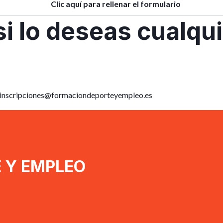
Clic aquí para rellenar el formulario
si lo deseas cualq
inscripciones@formaciondeporteyempleo.es
 Y EMPLEO