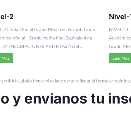
Sede de Madrid
Torneos
Empleo
el-2
Nivel-
Inscripciones
-2Título Oficial Grado Medio en Fútbol. Título
NIVEL-1Tít
mico oficial - Grado medio final Equivalente a
Académico o
 "A" INSCRIPCIONES ABIERTAS Nivel ...
Grado Medi
r Más
Leer Más
nscribirte, abajo tienes el enlace parar rellenar el formulario de ins
io y envíanos tu ins